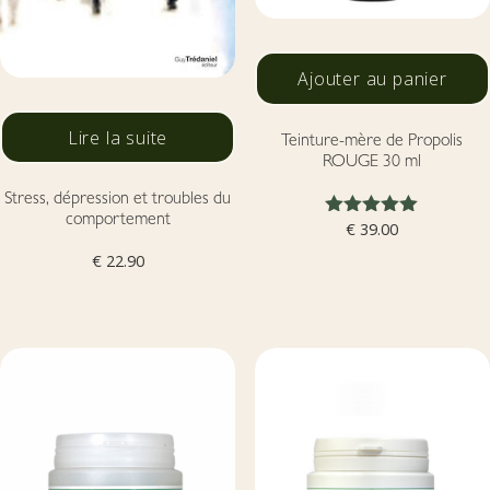
Ajouter au panier
Lire la suite
Teinture-mère de Propolis
ROUGE 30 ml
Stress, dépression et troubles du
comportement
Note
€
39.00
5.00
€
22.90
sur 5