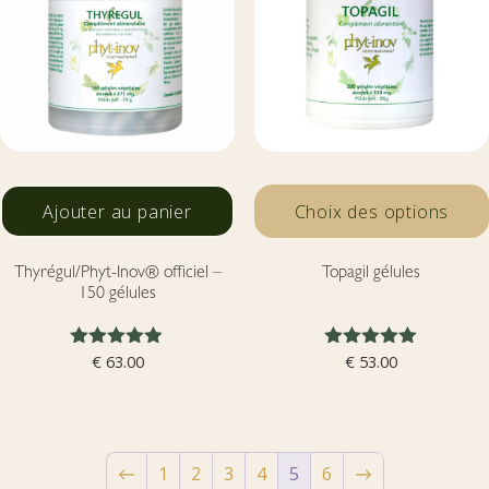
Ajouter au panier
Choix des options
Thyrégul/Phyt-Inov® officiel –
Topagil gélules
150 gélules
Note
Note
€
63.00
€
53.00
4.83
5.00
sur 5
sur 5
←
1
2
3
4
5
6
→