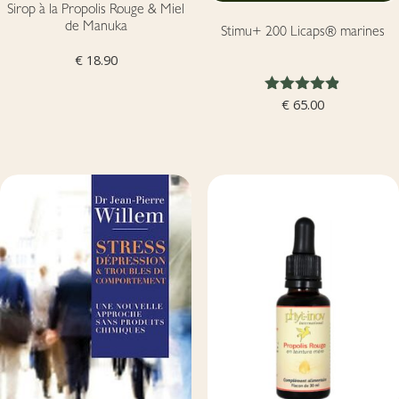
Sirop à la Propolis Rouge & Miel
de Manuka
Stimu+ 200 Licaps® marines
€
18.90
Note
€
65.00
4.79
sur 5