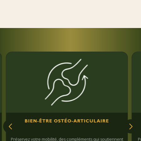
sur 5
BIEN-ÊTRE OSTÉO-ARTICULAIRE
ervez votre mobilité, des compléments qui soutiennent
Prenez soi