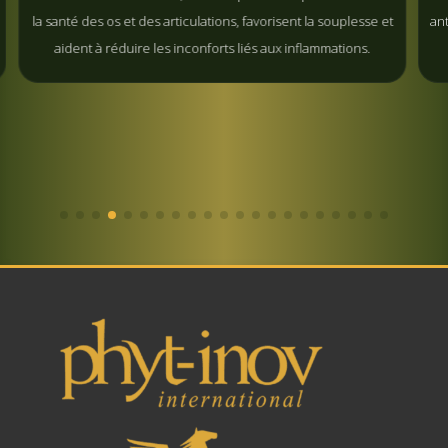
anté des os et des articulations, favorisent la souplesse et
antioxydants 
aident à réduire les inconforts liés aux inflammations.
visuell