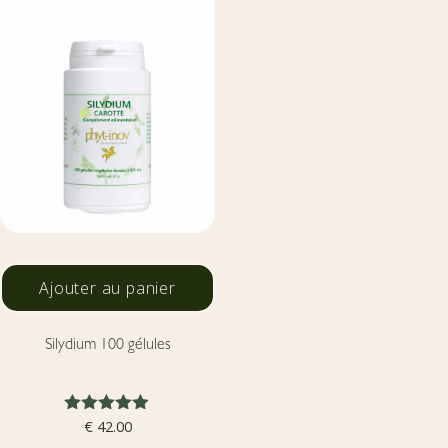
Ajouter au panier
Silydium 100 gélules
Note
€
42.00
4.83