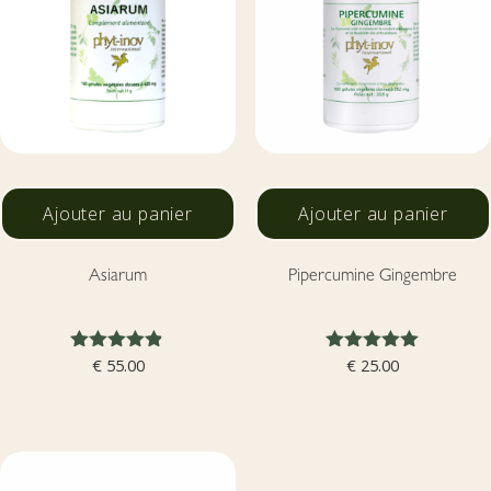
Ajouter au panier
Ajouter au panier
Asiarum
Pipercumine Gingembre
Note
Note
€
55.00
€
25.00
4.80
5.00
sur 5
sur 5