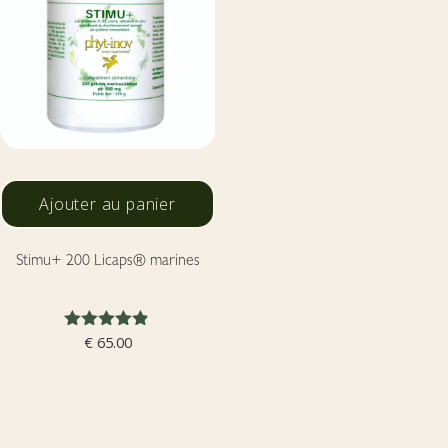
Ajouter au panier
Stimu+ 200 Licaps® marines
Note
€
65.00
4.79
sur 5