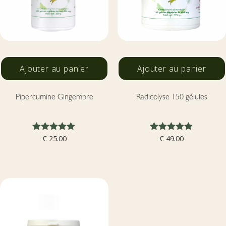
Ajouter au panier
Ajouter au panier
Pipercumine Gingembre
Radicolyse 150 gélules
Note
Note
€
25.00
€
49.00
5.00
4.86
sur 5
sur 5