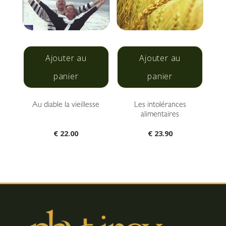
Ajouter au
Ajouter au
panier
panier
Au diable la vieillesse
Les intolérances
alimentaires
€
22.00
€
23.90