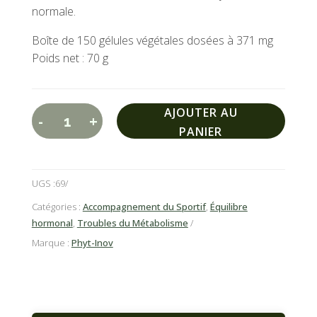
normale.
Boîte de 150 gélules végétales dosées à 371 mg
Poids net : 70 g
A
AJOUTER AU
-
+
quantité
l
PANIER
de
t
Thyrégul/Phyt-
e
UGS :
69
Inov®
r
officiel
n
Catégories :
Accompagnement du Sportif
,
Équilibre
hormonal
,
Troubles du Métabolisme
-
a
150
Marque :
Phyt-Inov
t
gélules
i
v
e