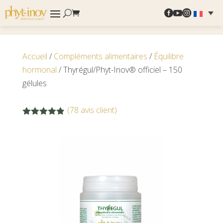



Accueil
/
Compléments alimentaires
/
Équilibre
hormonal
/ Thyrégul/Phyt-Inov® officiel – 150
gélules
(
78
avis client)
Noté
4.83
sur 5 basé
sur
notations
client