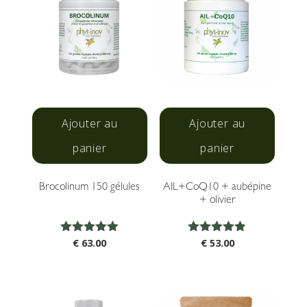
Ajouter au
Ajouter au
panier
panier
Brocolinum 150 gélules
AIL+CoQ10 + aubépine
+ olivier
Note
Note
€
63.00
€
53.00
5.00
4.83
sur 5
sur 5