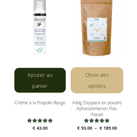
Ce
produi
Ajouter au
Choix des
a
panier
options
plusie
variat
Crème à la Propolis Rouge
Afalg Doypack en poudre
Les
Aphanizomenon Flos-
optio
Aquae
peuve
Note
Note
Plage
être
€
43.00
€
93.00
–
€
189.00
5.00
5.00
de
choisi