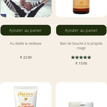
Ajouter au panier
Ajouter au panier
Au diable la vieillesse
Bain de bouche à la propolis
rouge
€
22.00
Note
€
15.00
5.00
sur 5