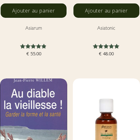
Ajouter au panier
Ajouter au panier
Asiarum
Asiatonic
Note
Note
€
55.00
€
48.00
4.80
5.00
sur 5
sur 5