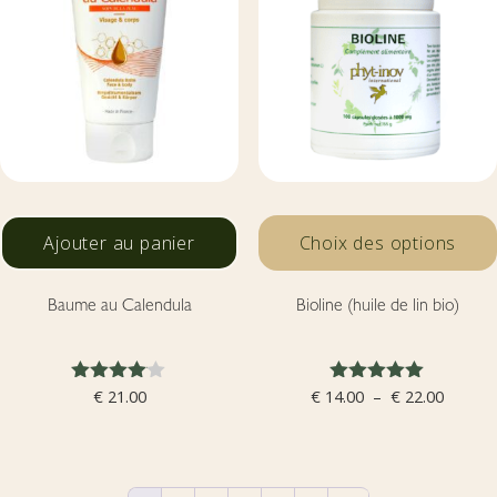
Ajouter au panier
Choix des options
Baume au Calendula
Bioline (huile de lin bio)
Note
Note
Plage
€
21.00
€
14.00
–
€
22.00
4.00
5.00
de
sur 5
sur 5
prix :
€ 14.00