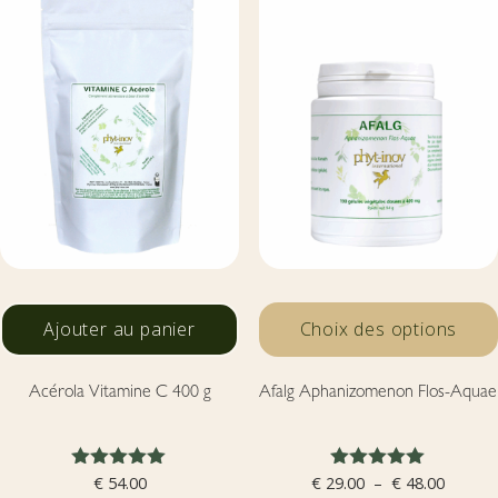
Ajouter au panier
Choix des options
Acérola Vitamine C 400 g
Afalg Aphanizomenon Flos-Aquae
Note
Note
Plage
€
54.00
€
29.00
–
€
48.00