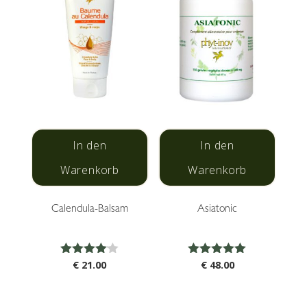
In den
In den
Warenkorb
Warenkorb
Calendula-Balsam
Asiatonic
Bewertet
Bewertet
€
21.00
€
48.00
mit
mit
4.00
5.00
von 5
von 5