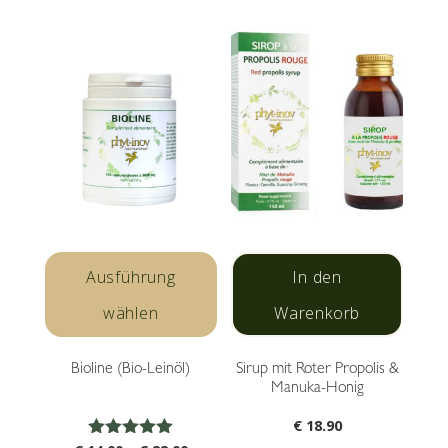
Dieses
Produkt
Ausführung
In den
weist
wählen
Warenkorb
mehrere
Varianten
Bioline (Bio-Leinöl)
Sirup mit Roter Propolis &
auf.
Manuka-Honig
Die
Optionen
€
18.90