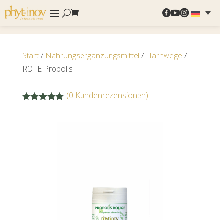



Start
/
Nahrungsergänzungsmittel
/
Harnwege
/
ROTE Propolis
(
0
Kundenrezensionen)
Bewertet
mit
4.91
von 5,
basierend
auf
Kundenbe
wertungen