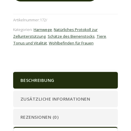
A
l
Artikelnummer:
172
t
e
Kategorien:
Harnwege
,
Natürliches Protokoll zur
r
Zellunterstützung
,
Schätze des Bienenstocks
,
Tiere
,
Tonus und Vitalität
,
Wohlbefinden für Frauen
n
a
t
i
v
BESCHREIBUNG
e
:
ZUSÄTZLICHE INFORMATIONEN
REZENSIONEN (0)