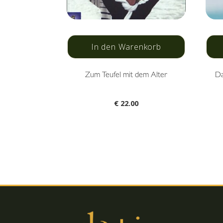
In den Warenkorb
Zum Teufel mit dem Alter
Da
€
22.00