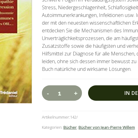
Stress, Niedergeschlagenheit, Schlaflosigke
Autoimmunerkrankungen, Infektionen usw. I
der mit den neuesten wissenschaftlichen Er
entdecken Sie die Mechanismen des Immunsy
Unverträglichkeitsprozessen, die am häufig
Zusatzstoffe sowie die häufigsten und verh
Hilfsmittel zur Diagnose für alle Menschen, 
leiden, ohne sich dessen immer bewusst zu s
Buch natürliche und wirksame Lösungen.
A
-
+
IN D
Nahrungsmittelunverträglichkeiten
l
Menge
t
e
Artikelnummer:
142
r
Kategorien:
Bücher
,
Bücher von Jean-Pierre Willem
n