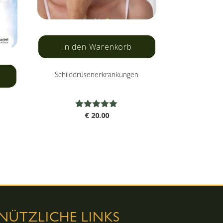
In den Warenkorb
Schilddrüsenerkrankungen
Bewertet
€
20.00
mit
5.00
von 5
NÜTZLICHE LINKS