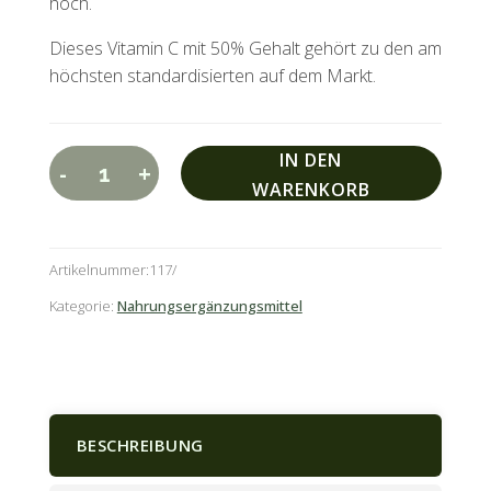
hoch.
Dieses Vitamin C mit 50% Gehalt gehört zu den am
höchsten standardisierten auf dem Markt.
A
IN DEN
-
+
Hagebutte
l
WARENKORB
Vit.
t
C
e
Artikelnummer:
117
150
r
Kaps.
n
Kategorie:
Nahrungsergänzungsmittel
Menge
a
t
i
v
BESCHREIBUNG
e
: