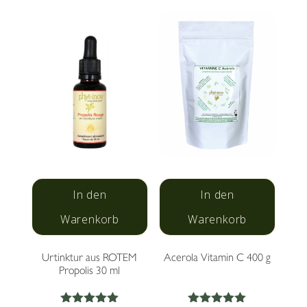
der
€ 18.50
Produk
gewäh
werde
In den
In den
Warenkorb
Warenkorb
Urtinktur aus ROTEM
Acerola Vitamin C 400 g
Propolis 30 ml