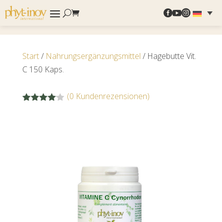



Start
/
Nahrungsergänzungsmittel
/ Hagebutte Vit.
C 150 Kaps.
(
0
Kundenrezensionen)
Bewertet
mit
4.00
von 5,
basieren
d auf
Kundenb
ewertung
en