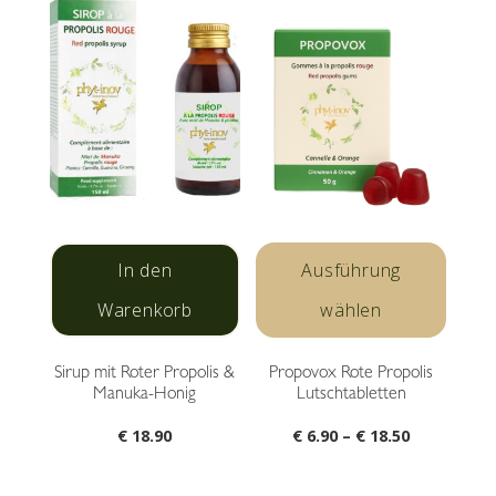
Diese
Produ
In den
Ausführung
weist
Warenkorb
wählen
mehre
Varian
Sirup mit Roter Propolis &
Propovox Rote Propolis
auf.
Manuka-Honig
Lutschtabletten
Die
Optio
Preisspann
€
18.90
€
6.90
–
€
18.50
könne
€ 6.90
auf
bis