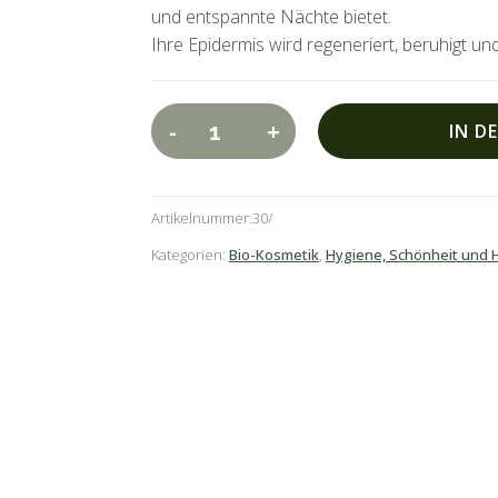
und entspannte Nächte bietet.
Ihre Epidermis wird regeneriert, beruhigt und
A
-
+
IN D
Florasérum
l
Körper
t
Menge
e
Artikelnummer:
30
r
Kategorien:
Bio-Kosmetik
,
Hygiene, Schönheit und 
n
a
t
i
v
e
: