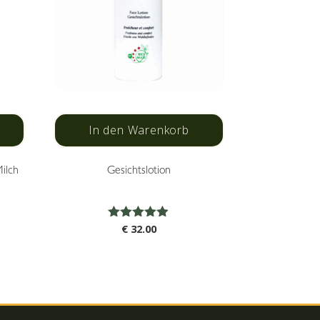
In den Warenkorb
ilch
Gesichtslotion
Bewertet
€
32.00
mit
4.86
von 5