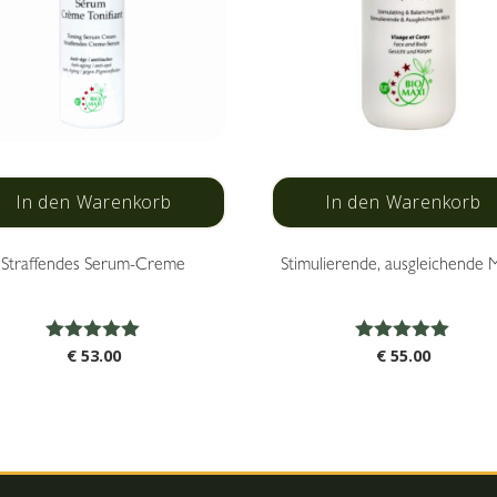
In den Warenkorb
In den Warenkorb
Straffendes Serum-Creme
Stimulierende, ausgleichende M
Bewertet
Bewertet
€
53.00
€
55.00
mit
mit
4.95
5.00
von 5
von 5
te