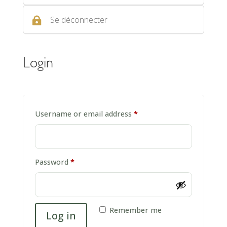
Se déconnecter

Login
Required
Username or email address
*
Required
Password
*
A
Remember me
Log in
l