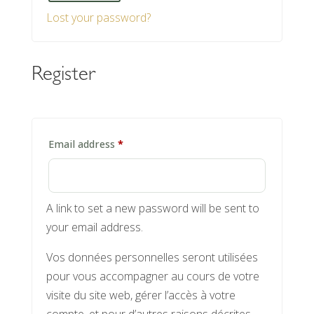
t
Lost your password?
e
r
n
Register
a
t
i
v
Required
Email address
*
e
:
A link to set a new password will be sent to
your email address.
Vos données personnelles seront utilisées
pour vous accompagner au cours de votre
visite du site web, gérer l’accès à votre